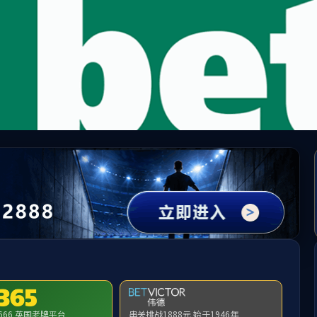
UED(login)官网 - UED在线体育赛事平台
国标代码：13246
湖北代码：C219
专业介绍
网上答疑
校园生活
新生入学
历年