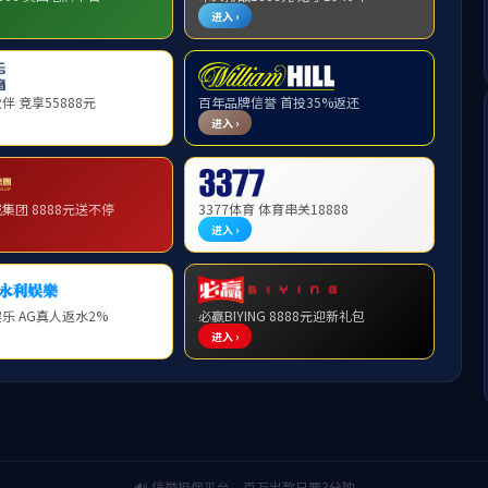
校园生活
上页
1
下页