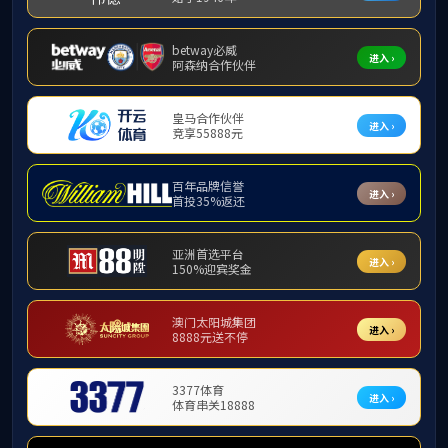
共0条
0/0
发表留言：
姓 名：
手机号 ：
标 题：