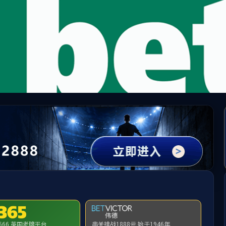
UED(login)官网 - UED在线体育赛事平台
员工事务
青春校园
心灵约会
就业服务