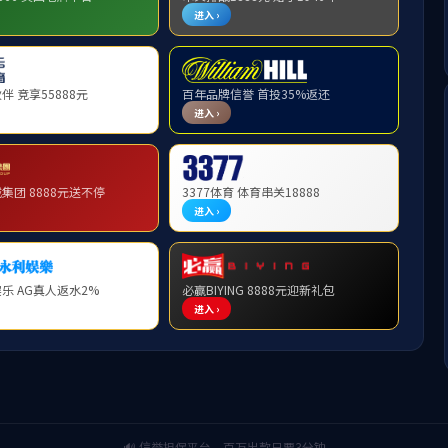
办第七届“泮池读书季”暨党史学习教育专题报告会
/1
首页
上页
下页
尾页
ed官网体育
ued官网体育图书馆
武汉大学图书馆
华中师范大学图书馆