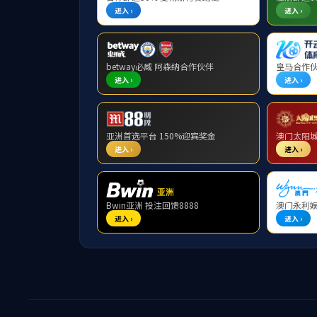
公司举
共5条 1
ued官网
u