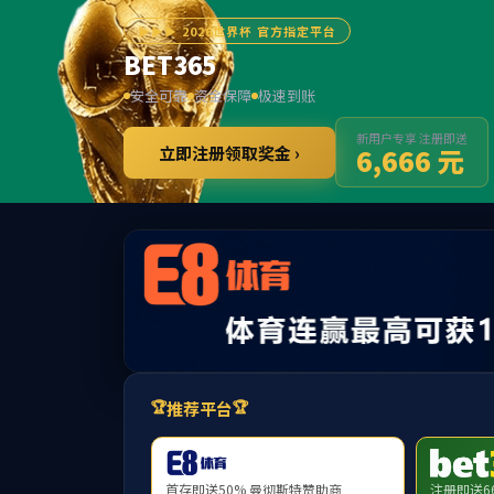
UED
媒体
泮池读书季
202
活动介绍
202
荆州新
媒体报道
第七届
历次活动