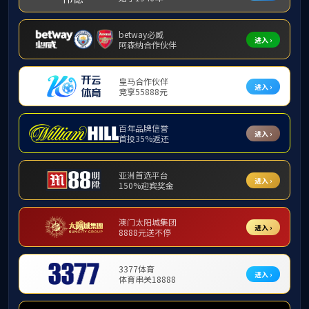
中专？单招？
高职院校今明
详细解读高等
关于2020